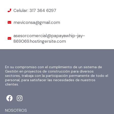
Celular: 317 364 6297
meviconsa@gmail.com
asesorcomercial@papayawhip-jay-
869069.hostingersite.com
En su compromiso con el cumplimiento de un sistema de
Gestión en proyectos de construcción para diversos
sectores, trabaja con la participación permanente de todo el
personal, para satisfacer las necesidades de nuestros
clientes.
F
I
a
n
c
s
NOSOTROS