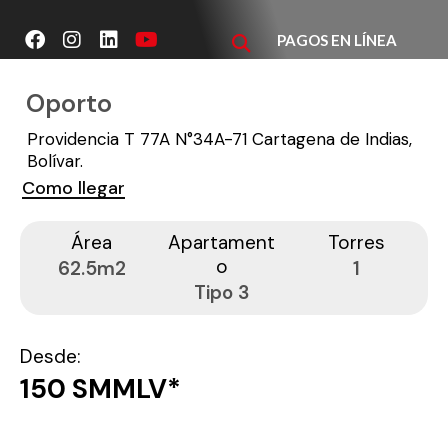
Ir
F
I
L
Y
al
PAGOS EN LÍNEA
a
n
i
o
contenido
c
s
n
u
e
t
k
t
Oporto
b
a
e
u
o
g
d
b
Providencia T 77A N°34A-71 Cartagena de Indias,
o
r
i
e
Bolívar.
k
a
n
Como llegar
m
Área
Apartament
Torres
o
62.5m2
1
Tipo 3
Desde:
150 SMMLV*