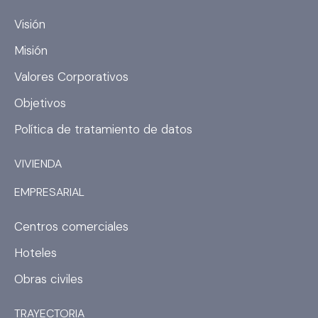
e
t
b
a
Visión
o
g
Misión
o
r
k
a
Valores Corporativos
m
Objetivos
Política de tratamiento de datos
VIVIENDA
EMPRESARIAL
Centros comerciales
Hoteles
Obras civiles
TRAYECTORIA